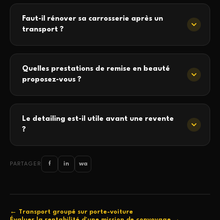
Faut-il rénover sa carrosserie après un
transport ?
Quelles prestations de remise en beauté
proposez-vous ?
Le detailing est-il utile avant une revente
?
f
in
wa
PARTAGER
← Transport groupé sur porte-voiture
Évaluer la rentabilité d'une mission de convoyage →