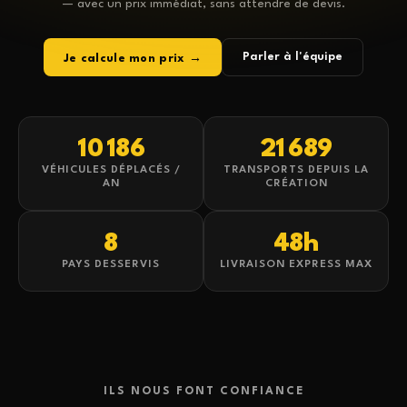
— avec un prix immédiat, sans attendre de devis.
Parler à l'équipe
Je calcule mon prix →
10 186
21 689
VÉHICULES DÉPLACÉS /
TRANSPORTS DEPUIS LA
AN
CRÉATION
8
48h
PAYS DESSERVIS
LIVRAISON EXPRESS MAX
ILS NOUS FONT CONFIANCE