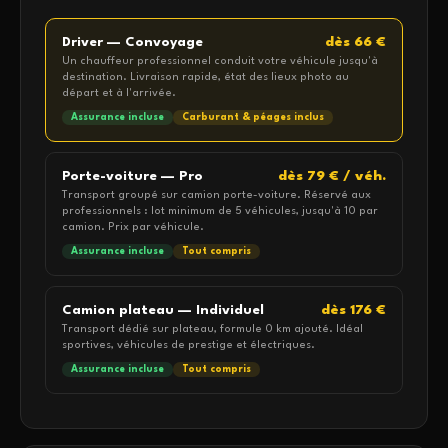
dès 66 €
Driver — Convoyage
Un chauffeur professionnel conduit votre véhicule jusqu'à
destination. Livraison rapide, état des lieux photo au
départ et à l'arrivée.
Assurance incluse
Carburant & péages inclus
dès 79 € / véh.
Porte-voiture — Pro
Transport groupé sur camion porte-voiture. Réservé aux
professionnels : lot minimum de 5 véhicules, jusqu'à 10 par
camion. Prix par véhicule.
Assurance incluse
Tout compris
dès 176 €
Camion plateau — Individuel
Transport dédié sur plateau, formule 0 km ajouté. Idéal
sportives, véhicules de prestige et électriques.
Assurance incluse
Tout compris