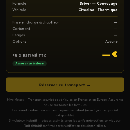
Formule
Driver — Convoyage
Véhicule
Citadine · Thermique
Prise en charge & chauffeur
—
Carburant
—
Péages
—
Options
Aucune
— €
PRIX ESTIMÉ TTC
Assurance incluse
Réserver ce transport →
Hive Motors — Transport sécurisé de véhicules en France et en Europe. Assurance
incluse sur toutes les formules.
Carburant : estimation sur prix moyens par défaut (mise à jour temps réel
indisponible).
Simulateur indicatif — péages estimés selon les tarifs autoroutiers en vigueur.
Tarif définitif confirmé après vérification des disponibilités.