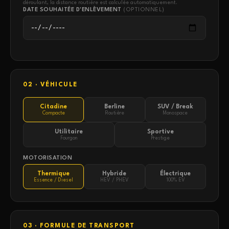
déroulant, la distance routière est calculée automatiquement.
DATE SOUHAITÉE D'ENLÈVEMENT
(OPTIONNEL)
02 · VÉHICULE
Citadine
Berline
SUV / Break
Compacte
Routière
Monospace
Utilitaire
Sportive
Fourgon
Prestige
MOTORISATION
Thermique
Hybride
Électrique
Essence / Diesel
HEV / PHEV
100% EV
03 · FORMULE DE TRANSPORT