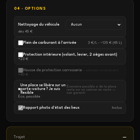
04 · OPTIONS
Nettoyage du véhicule
dès 45 €
Plein de carburant à l'arrivée
3 €/L · ~135 € (45 L)
Protection intérieure (volant, levier, 2 sièges avant)
+23 €
Housse de protection carrosserie
— plateau uniquement
+40 €
Une place se libère sur un
Économie possible si de la place
porte-voiture ? Je suis
reste sur un camion en route —
flexible
non garanti
Éco. possible
Rapport photo d'état des lieux
Inclus
Trajet
—