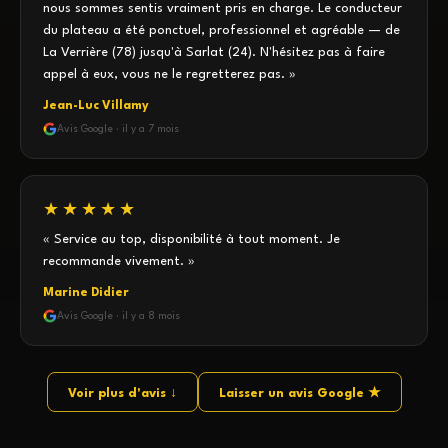
nous sommes sentis vraiment pris en charge. Le conducteur
du plateau a été ponctuel, professionnel et agréable — de
La Verrière (78) jusqu'à Sarlat (24). N'hésitez pas à faire
appel à eux, vous ne le regretterez pas. »
Jean-Luc Villamy
Avis Google · il y a 7 mois
★★★★★
« Service au top, disponibilité à tout moment. Je
recommande vivement. »
Marine Didier
Avis Google · il y a 8 mois
Voir plus d'avis ↓
Laisser un avis Google ★